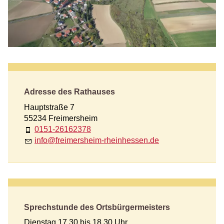
Adresse des Rathauses
Hauptstraße 7
55234 Freimersheim
0151-26162378
nf
fr
m
rsh
m-rh
nh
ss
n
d
Sprechstunde des Ortsbürgermeisters
Dienstag 17.30 bis 18.30 Uhr