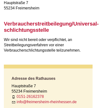
Hauptstraße 7
55234 Freimersheim
Verbraucher­streit­beilegung/Universal­
schlichtungs­stelle
Wir sind nicht bereit oder verpflichtet, an
Streitbeilegungsverfahren vor einer
Verbraucherschlichtungsstelle teilzunehmen.
Adresse des Rathauses
Hauptstraße 7
55234 Freimersheim
0151-26162378
nf
fr
m
rsh
m-rh
nh
ss
n
d