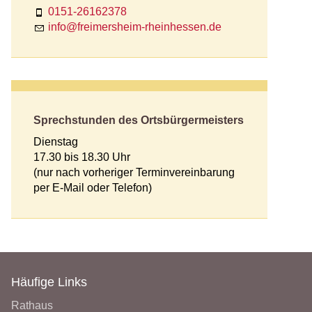
0151-26162378
nf
fr
m
rsh
m-rh
nh
ss
n
d
Sprechstunden des Ortsbürgermeisters
Dienstag
17.30 bis 18.30 Uhr
(nur nach vorheriger Terminvereinbarung
per E-Mail oder Telefon)
Häufige Links
Rathaus