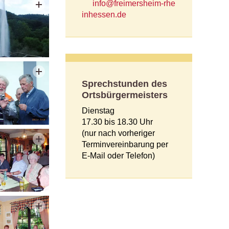
nf
fr
m
rsh
m-rh
nh
ss
n
d
Sprechstunden des
Ortsbürgermeisters
Dienstag
17.30 bis 18.30 Uhr
(nur nach vorheriger
Terminvereinbarung per
E-Mail oder Telefon)