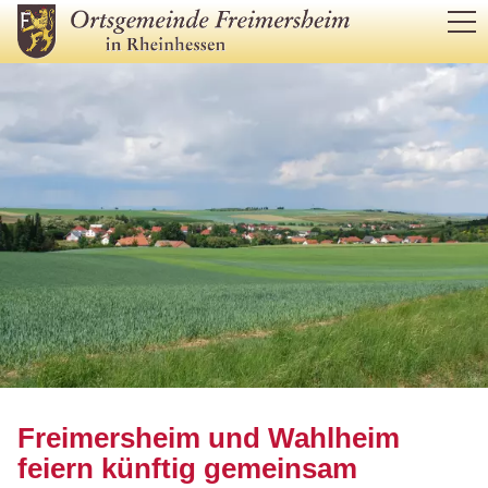
RATHAUS
AKTUELLES
GRUSSWORT
GEMEINDERAT UND VERWALTUNG
BILDERGALERIEN
NACHRICHTENBLATT
BÜRGERSERVICE
LEBEN IM ORT
Freimersheim und Wahlheim
feiern künftig gemeinsam