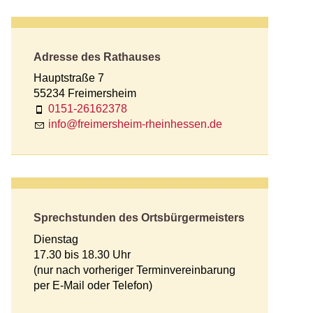
Adresse des Rathauses
Hauptstraße 7
55234 Freimersheim
0151-26162378
nf
fr
m
rsh
m-rh
nh
ss
n
d
Sprechstunden des Ortsbürgermeisters
Dienstag
17.30 bis 18.30 Uhr
(nur nach vorheriger Terminvereinbarung
per E-Mail oder Telefon)